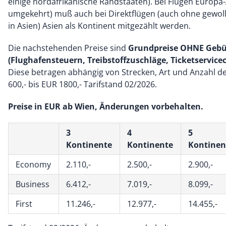
einige nordafrikanische Randstaaten). Bei Flügen Europa-
umgekehrt) muß auch bei Direktflügen (auch ohne gewol
in Asien) Asien als Kontinent mitgezählt werden.
Die nachstehenden Preise sind
Grundpreise OHNE Geb
(Flughafensteuern, Treibstoffzuschläge, Ticketservice
Diese betragen abhängig von Strecken, Art und Anzahl de
600,- bis EUR 1800,- Tarifstand 02/2026.
Preise in EUR ab Wien, Änderungen vorbehalten.
3
4
5
Kontinente
Kontinente
Kontinen
Economy
2.110,-
2.500,-
2.900,-
Business
6.412,-
7.019,-
8.099,-
First
11.246,-
12.977,-
14.455,-