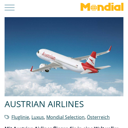
AUSTRIAN AIRLINES
Fluglinie
,
Luxus
,
Mondial Selection
,
Österreich