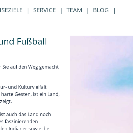
ISEZIELE
|
SERVICE
|
TEAM
|
BLOG
|
 und Fußball
ür Sie auf den Weg gemacht
ur- und Kulturvielfalt
arte Gesten, ist ein Land,
eigt.
 ist auch das Land noch
es faszinierenden
den Indianer sowie die