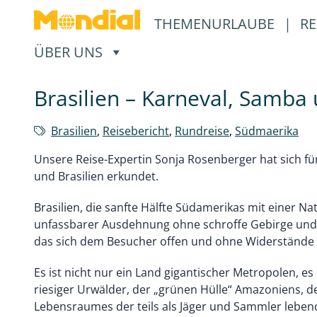
THEMENURLAUBE
|
RE
, ÖFFNET EIN UNTERMENÜ
ÜBER UNS
Brasilien – Karneval, Samba
Brasilien
,
Reisebericht
,
Rundreise
,
Südmaerika
Unsere Reise-Expertin Sonja Rosenberger hat sich f
und Brasilien erkundet.
Brasilien, die sanfte Hälfte Südamerikas mit einer Nat
unfassbarer Ausdehnung ohne schroffe Gebirge und h
das sich dem Besucher offen und ohne Widerstände z
Es ist nicht nur ein Land gigantischer Metropolen, es
riesiger Urwälder, der „grünen Hülle“ Amazoniens, d
Lebensraumes der teils als Jäger und Sammler leben