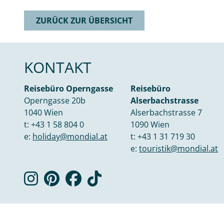
ZURÜCK ZUR ÜBERSICHT
KONTAKT
Reisebüro Operngasse
Reisebüro
Operngasse 20b
Alserbachstrasse
1040 Wien
Alserbachstrasse 7
t:
+43 1 58 804 0
1090 Wien
e:
holiday@mondial.at
t:
+43 1 31 719 30
e:
touristik@mondial.at