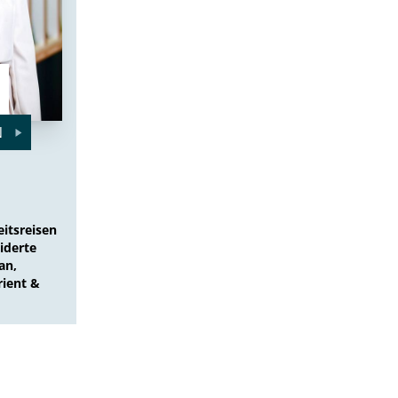
N
itsreisen
iderte
an,
rient &