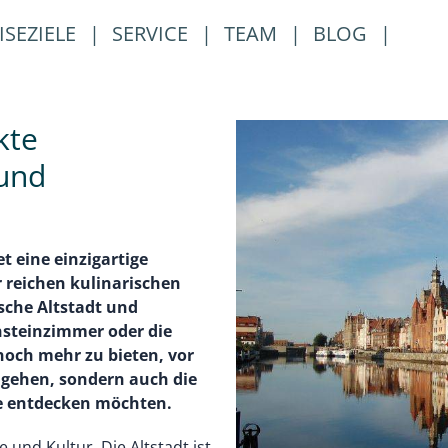
ISEZIELE
|
SERVICE
|
TEAM
|
BLOG
|
kte
 und
t eine einzigartige
 reichen kulinarischen
ische Altstadt und
steinzimmer oder die
och mehr zu bieten, vor
e gehen, sondern auch die
e entdecken möchten.
 und Kultur. Die Altstadt ist