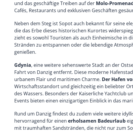
und das geschäftige Treiben auf der
Molo-Promena
Cafés, Restaurants und exklusiven Geschäften gesäum
Neben dem Steg ist Sopot auch bekannt für seine ele
die das Erbe dieses historischen Kurortes widerspi
zieht es sowohl Touristen als auch Einheimische in d
Stränden zu entspannen oder die lebendige Atmosp
genießen.
Gdynia
, eine weitere sehenswerte Stadt an der Ostse
Fahrt von Danzig entfernt. Diese moderne Hafenstad
urbanem Flair und maritimen Charme.
Der Hafen vo
Wirtschaftsstandort und gleichzeitig ein beliebter Or
des Wassers. Besonders der Kaiserliche Yachtclub un
Events bieten einen einzigartigen Einblick in das mar
Rund um Danzig findest du zudem viele weitere idylli
hervorragend für einen
erholsamen Badeurlaub
eig
mit traumhaften Sandstränden, die nicht nur zum 