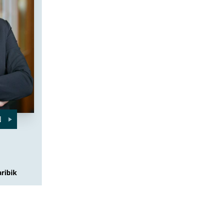
N
ribik