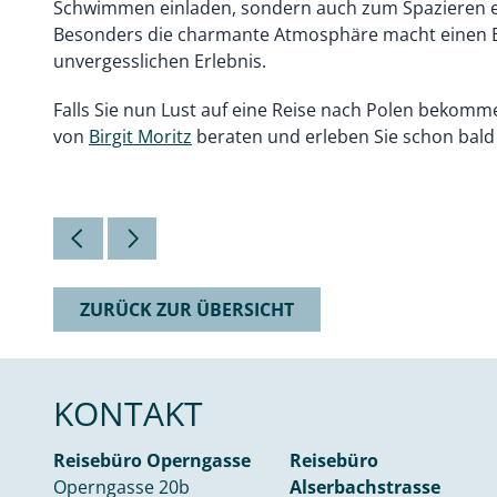
Schwimmen einladen, sondern auch zum Spazieren e
Besonders die charmante Atmosphäre macht einen B
unvergesslichen Erlebnis.
Falls Sie nun Lust auf eine Reise nach Polen bekomme
von
Birgit Moritz
beraten und erleben Sie schon bald d
ZURÜCK ZUR ÜBERSICHT
KONTAKT
Reisebüro Operngasse
Reisebüro
Operngasse 20b
Alserbachstrasse