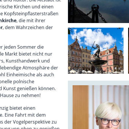
rische Kirchen und einen
ie Kopfsteinpflasterstraßen
nkirche
, die mit ihrer
r
, dem Wahrzeichen der
r jeden Sommer die
le Markt bietet nicht nur
irs, Kunsthandwerk und
e lebendige Atmosphäre der
hl Einheimische als auch
onelle polnische
und Kunst genießen können.
ch Hause zu nehmen!
zig bietet einen
e. Eine Fahrt mit dem
aus der Vogelperspektive zu
ebung von oben zu genießen.