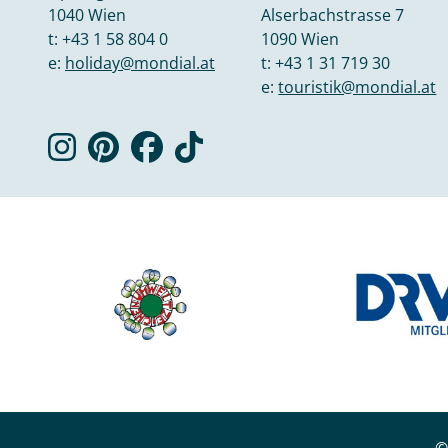
1040 Wien
Alserbachstrasse 7
t:
+43 1 58 804 0
1090 Wien
e:
holiday@mondial.at
t:
+43 1 31 719 30
e:
touristik@mondial.at