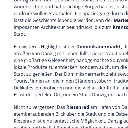
wunderschön und hat prächtige Bürgerhäuser, histo
eindrucksvollen Stadthafen. Ein Spaziergang durch d
lässt die Geschichte lebendig werden, von der
Marie
imposanten Architektur beeindruckt, bis zum
Kranto
Stadt.
Ein weiteres Highlight ist der
Dominikanermarkt,
de
Straßen von Danzig mit Leben füllt. Dieser traditionel
eine großartige Gelegenheit, handgemachte Souven
lokale Produkte zu entdecken, sondern auch, um di
Stadt zu genießen. Der Dominikanermarkt zieht sowo
Tourist*innen an, die in den Ständen stöbern, traditi
Delikatessen probieren und die Vielfalt der Kultur 
Es ist der perfekte Ort, um ein Stück Danzig mit na
Nicht zu vergessen: Das
Riesenrad
am Hafen von Dan
atemberaubenden Blick über die Stadt und die Ostse
Riesenrad ist eine fantastische Möglichkeit, Danzig 
erleben und die Schönheit der Stadt und ihrer Umg