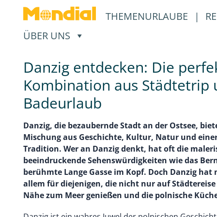
THEMENURLAUBE
|
RE
, ÖFFNET EIN UNTERMENÜ
ÜBER UNS
Danzig entdecken: Die perfe
Kombination aus Städtetrip
Badeurlaub
Danzig, die bezaubernde Stadt an der Ostsee, biete
Mischung aus Geschichte, Kultur, Natur und einer
Tradition. Wer an Danzig denkt, hat oft die maler
beeindruckende Sehenswürdigkeiten wie das Bern
berühmte Lange Gasse im Kopf. Doch Danzig hat n
allem für diejenigen, die nicht nur auf Städtereis
Nähe zum Meer genießen und die polnische Küch
Danzig ist ein wahres Juwel der polnischen Geschichte