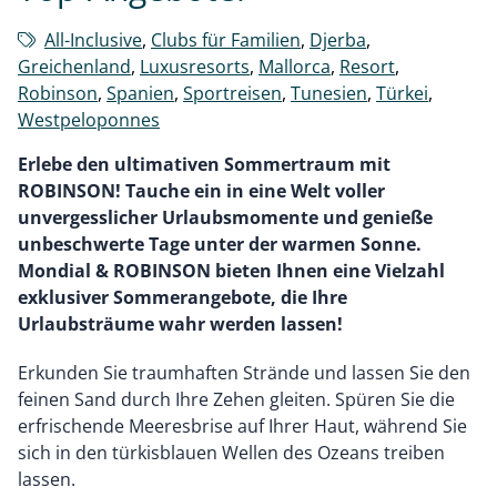
All-Inclusive
,
Clubs für Familien
,
Djerba
,
Greichenland
,
Luxusresorts
,
Mallorca
,
Resort
,
Robinson
,
Spanien
,
Sportreisen
,
Tunesien
,
Türkei
,
Westpeloponnes
Erlebe den ultimativen Sommertraum mit
ROBINSON! Tauche ein in eine Welt voller
unvergesslicher Urlaubsmomente und genieße
unbeschwerte Tage unter der warmen Sonne.
Mondial & ROBINSON bieten Ihnen eine Vielzahl
exklusiver Sommerangebote, die Ihre
Urlaubsträume wahr werden lassen!
Erkunden Sie traumhaften Strände und lassen Sie den
feinen Sand durch Ihre Zehen gleiten. Spüren Sie die
erfrischende Meeresbrise auf Ihrer Haut, während Sie
sich in den türkisblauen Wellen des Ozeans treiben
lassen.