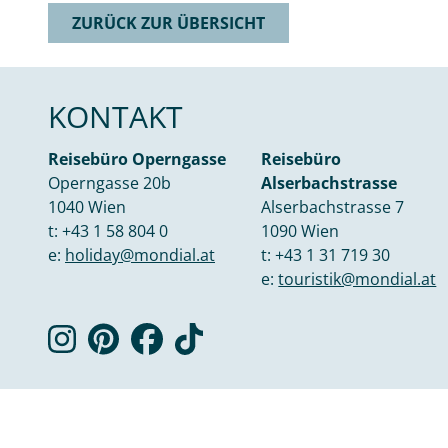
ZURÜCK ZUR ÜBERSICHT
KONTAKT
Reisebüro Operngasse
Reisebüro
Operngasse 20b
Alserbachstrasse
1040 Wien
Alserbachstrasse 7
t:
+43 1 58 804 0
1090 Wien
e:
holiday@mondial.at
t:
+43 1 31 719 30
e:
touristik@mondial.at