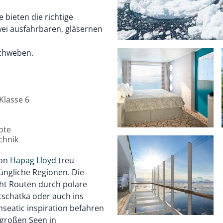
 bieten die richtige
ei ausfahrbaren, gläsernen
schweben.
Klasse 6
ote
chnik
von
Hapag Lloyd
treu
üngliche Regionen. Die
cht Routen durch polare
tschatka oder auch ins
seatic inspiration befahren
 großen Seen in