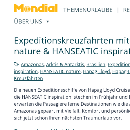
THEMENURLAUBE
|
RE
, ÖFFNET EIN UNTERMENÜ
ÜBER UNS
Expeditionskreuzfahrten mi
nature & HANSEATIC inspira
Amazonas
,
Arktis & Antarktis
,
Brasilien
,
Expeditio
inspiration
,
HANSEATIC nature
,
Hapag Lloyd
,
Hapag-L
Kreuzfahrten
Die neuen Expeditionsschiffe von Hapag Lloyd Cruis
die HANSEATIC inspiration, stechen im Frühjahr und 
erwarten die Passagiere ferne Destinationen wie die A
Amazonas gepaart mit Vielfalt, Komfort und persönl
sich jetzt schon Ihren nächsten Traumurlaub vor.