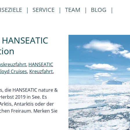
ISEZIELE
|
SERVICE
|
TEAM
|
BLOG
|
t HANSEATIC
tion
nskreuzfahrt
,
HANSEATIC
loyd Cruises
,
Kreuzfahrt
,
es, die HANSEATIC nature &
Herbst 2019 in See. Es
rktis, Antarktis oder der
ichen Freiraum. Merken Sie