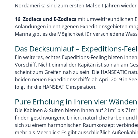
Nordamerika sind zum ersten Mal seit Jahren wieder
16 Zodiacs und E-Zodiacs
mit umweltfreundlichen 
Anlandungen in entlegenen Expeditionsgebieten mög
Marina gibt es die Möglichkeit für verschiedene Wass
Das Decksumlauf – Expeditions-Feel
Ein weiteres, echtes Expeditions-Feeling bieten Ihn
Vorschiff. Nicht einmal der Kapitän ist so nah am Ges
scheint zum Greifen nah zu sein. Die HANSEATIC natu
beiden neuen Expeditionsschiffe ab April 2019 in Se
folgt ihr die HANSEATIC inspiration.
Pure Erholung in Ihren vier Wänden
Die Kabinen & Suiten bieten Ihnen auf 21m² bis 71m² e
finden geschwungene Linien, natürliche Farben und h
sich zu einem harmonischen Raumkonzept verbinden.
mehr als Meerblick: Es gibt ausschließlich Außenkabin