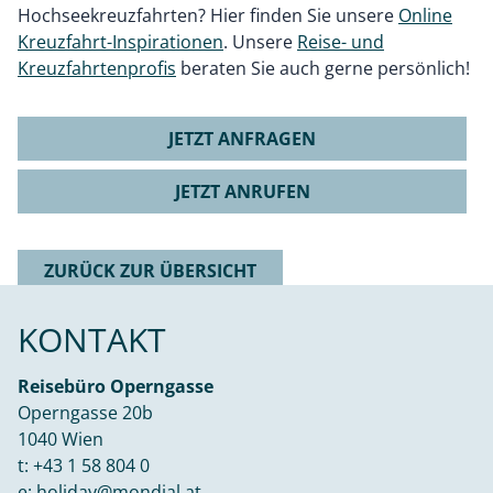
Hochseekreuzfahrten? Hier finden Sie unsere
Online
Kreuzfahrt-Inspirationen
. Unsere
Reise- und
Kreuzfahrtenprofis
beraten Sie auch gerne persönlich!
JETZT ANFRAGEN
JETZT ANRUFEN
ZURÜCK ZUR ÜBERSICHT
KONTAKT
Reisebüro Operngasse
Operngasse 20b
1040 Wien
t:
+43 1 58 804 0
e:
holiday@mondial.at