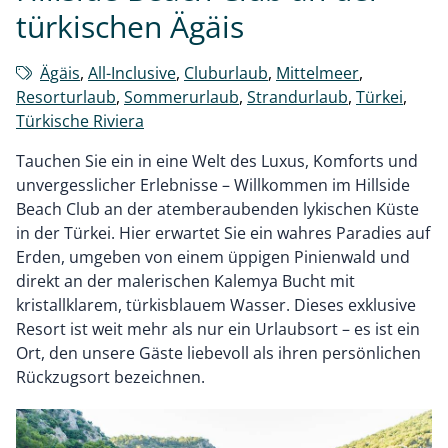
türkischen Ägäis
Ägäis
,
All-Inclusive
,
Cluburlaub
,
Mittelmeer
,
Resorturlaub
,
Sommerurlaub
,
Strandurlaub
,
Türkei
,
Türkische Riviera
Tauchen Sie ein in eine Welt des Luxus, Komforts und
unvergesslicher Erlebnisse – Willkommen im Hillside
Beach Club an der atemberaubenden lykischen Küste
in der Türkei. Hier erwartet Sie ein wahres Paradies auf
Erden, umgeben von einem üppigen Pinienwald und
direkt an der malerischen Kalemya Bucht mit
kristallklarem, türkisblauem Wasser. Dieses exklusive
Resort ist weit mehr als nur ein Urlaubsort – es ist ein
Ort, den unsere Gäste liebevoll als ihren persönlichen
Rückzugsort bezeichnen.