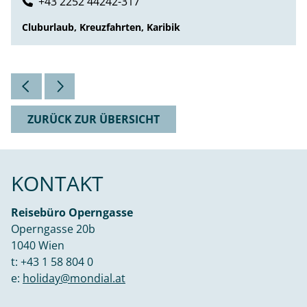
+43 2252 44242-317
Cluburlaub, Kreuzfahrten, Karibik
ZURÜCK ZUR ÜBERSICHT
KONTAKT
Reisebüro Operngasse
Operngasse 20b
1040 Wien
t:
+43 1 58 804 0
e:
holiday@mondial.at