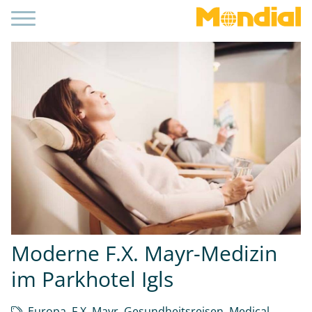
Moderne F.X. Mayr-Medizin
im Parkhotel Igls
Europa
,
F.X. Mayr
,
Gesundheitsreisen
,
Medical