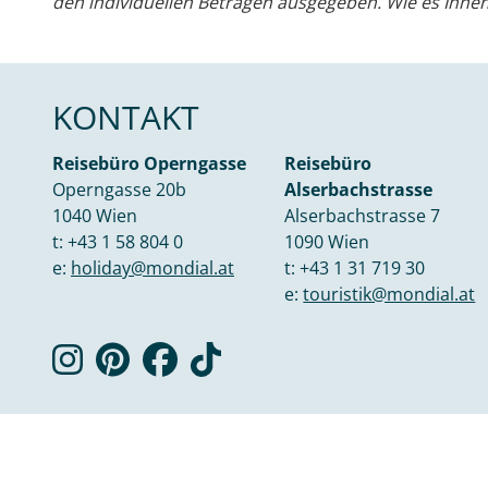
den individuellen Beträgen ausgegeben. Wie es Ihnen l
KONTAKT
Reisebüro Operngasse
Reisebüro
Operngasse 20b
Alserbachstrasse
1040 Wien
Alserbachstrasse 7
t:
+43 1 58 804 0
1090 Wien
e:
holiday@mondial.at
t:
+43 1 31 719 30
e:
touristik@mondial.at