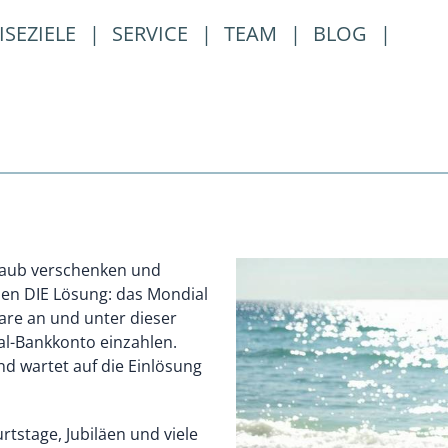
ISEZIELE
|
SERVICE
|
TEAM
|
BLOG
|
laub verschenken und
ben DIE Lösung: das Mondial
lare an und unter dieser
al-Bankkonto einzahlen.
nd wartet auf die Einlösung
tstage, Jubiläen und viele