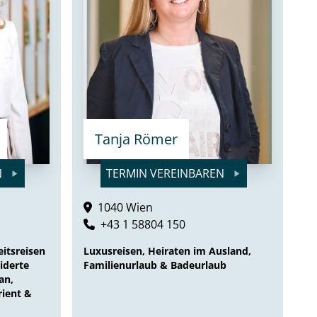
Tanja Römer
N
TERMIN VEREINBAREN
1040 Wien
+43 1 58804 150
itsreisen
Luxusreisen, Heiraten im Ausland,
iderte
Familienurlaub & Badeurlaub
an,
rient &