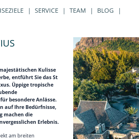
ISEZIELE
|
SERVICE
|
TEAM
|
BLOG
|
IUS
majestätischen Kulisse
e, entführt Sie das St
uxus. Üppige tropische
aubende
für besondere Anlässe.
 auf Ihre Bedürfnisse,
ng machen die
vergesslichen Erlebnis.
rekt am breiten