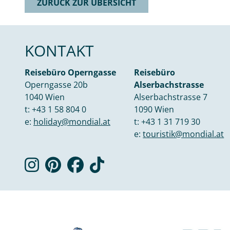
ZURÜCK ZUR ÜBERSICHT
KONTAKT
Reisebüro Operngasse
Reisebüro
Operngasse 20b
Alserbachstrasse
1040 Wien
Alserbachstrasse 7
t:
+43 1 58 804 0
1090 Wien
e:
holiday@mondial.at
t:
+43 1 31 719 30
e:
touristik@mondial.at