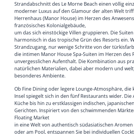
Strandabschnitt des Le Morne Beach einen völlig einz
moderner Luxus auf den Glamour der alten Welt trifft
Herrenhaus (Manor House) im Herzen des Anwesens is
französisches Kolonialgebäude,
um das sich einstöckige Villen gruppieren. Die Suiten
harmonisch in das tropische Grün des Resorts ein. W
Strandzugang, nur wenige Schritte von der türkisfar
die intimen Manor House Spa-Suiten im Herzen des R
unvergesslichen Aufenthalt. Die Kombination aus pra
natürlichen Materialien, dabei aber modern und welt
besonderes Ambiente.
Ob Fine Dining oder legere Lounge-Atmosphäre, die k
Insel spiegelt sich in den fünf Restaurants wider. Die
Küche bis hin zu erstklassigen indischen, japanisch
Gerichten. Inspiriert von den schwimmenden Märkte
Floating Market
in eine Welt von authentisch südasiatischen Aromen 
oder am Pool, entspannen Sie bei individuellen Coc