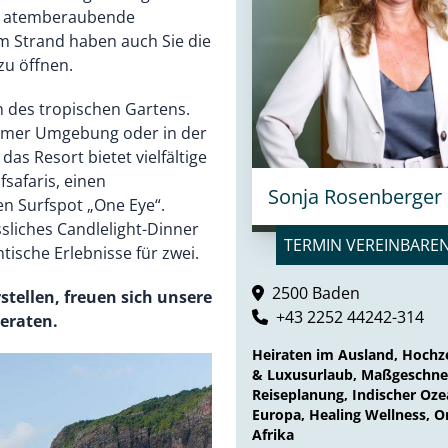
ie atemberaubende
m Strand haben auch Sie die
zu öffnen.
n des tropischen Gartens.
samer Umgebung oder in der
as Resort bietet vielfältige
fsafaris, einen
Sonja Rosenberger
n Surfspot „One Eye“.
liches Candlelight-Dinner
TERMIN VEREINBARE
ische Erlebnisse für zwei.
2500 Baden
tellen, freuen sich unsere
+43 2252 44242-314
beraten.
Heiraten im Ausland, Hochze
& Luxusurlaub, Maßgeschne
Reiseplanung, Indischer Oze
Europa, Healing Wellness, O
Afrika