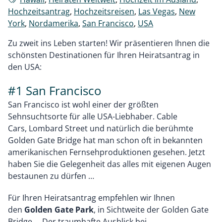
Hochzeitsantrag
,
Hochzeitsreisen
,
Las Vegas
,
New
York
,
Nordamerika
,
San Francisco
,
USA
Zu zweit ins Leben starten! Wir präsentieren Ihnen die
schönsten Destinationen für Ihren Heiratsantrag in
den USA:
#1 San Francisco
San Francisco ist wohl einer der größten
Sehnsuchtsorte für alle USA-Liebhaber. Cable
Cars, Lombard Street und natürlich die berühmte
Golden Gate Bridge hat man schon oft in bekannten
amerikanischen Fernsehproduktionen gesehen. Jetzt
haben Sie die Gelegenheit das alles mit eigenen Augen
bestaunen zu dürfen …
Für Ihren Heiratsantrag empfehlen wir Ihnen
den
Golden Gate Park
, in Sichtweite der Golden Gate
Bridge … Der traumhafte Ausblick bei