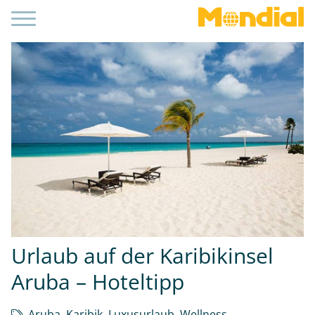
Urlaub auf der Karibikinsel
Aruba – Hoteltipp
Aruba
,
Karibik
,
Luxusurlaub
,
Wellness