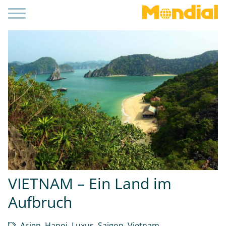
VIETNAM – Ein Land im
Aufbruch
Asien
,
Hanoi
,
Luxus
,
Saigon
,
Vietnam