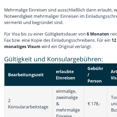
Mehrmalige Einreisen sind ausschließlich dann erlaubt, 
Notwendigkeit mehrmaliger Einreisen im Einladungsschr
vermerkt und begründet sind.
Für Visa bis zu einer Gültigkeitsdauer von
6 Monaten
reic
Fax bzw. eine Kopie des Einladungsschreibens. Für ein
12
monatiges Visum
wird ein Original verlangt.
Gültigkeit und Konsulargebühren:
Gebühr
erlaubte
Ar
Bearbeitungszeit
/
Einreisen
Vi
Person
einmalige,
zweimalige
To
2
&
€ 178,-
un
Konsulararbeitstage
mehrmalige
Bu
Einreise