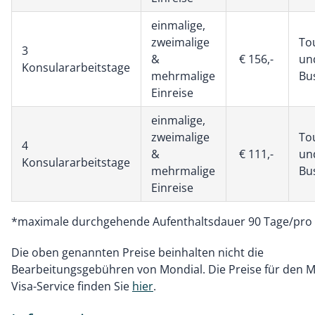
einmalige,
zweimalige
To
3
&
€ 156,-
un
Konsulararbeitstage
mehrmalige
Bu
Einreise
einmalige,
zweimalige
To
4
&
€ 111,-
un
Konsulararbeitstage
mehrmalige
Bu
Einreise
*maximale durchgehende Aufenthaltsdauer 90 Tage/pro 
Die oben genannten Preise beinhalten nicht die
Bearbeitungsgebühren von Mondial. Die Preise für den M
Visa-Service finden Sie
hier
.