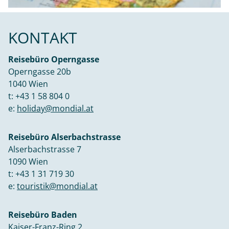
KONTAKT
Reisebüro Operngasse
Operngasse 20b
1040 Wien
t:
+43 1 58 804 0
e:
holiday@mondial.at
Reisebüro Alserbachstrasse
Alserbachstrasse 7
1090 Wien
t:
+43 1 31 719 30
e:
touristik@mondial.at
Reisebüro Baden
Kaiser-Franz-Ring 2