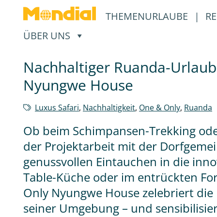
THEMENURLAUBE
|
RE
, ÖFFNET EIN UNTERMENÜ
ÜBER UNS
Nachhaltiger Ruanda-Urlaub
Nyungwe House
Luxus Safari
,
Nachhaltigkeit
,
One & Only
,
Ruanda
Ob beim Schimpansen-Trekking oder
der Projektarbeit mit der Dorfgeme
genussvollen Eintauchen in die inno
Table-Küche oder im entrückten For
Only Nyungwe House zelebriert die E
seiner Umgebung – und sensibilisier