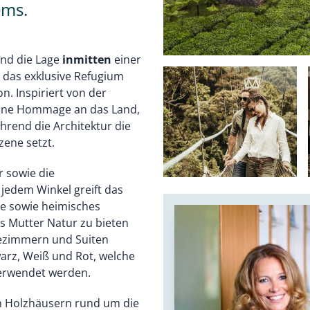
ems.
und die Lage
inmitten
einer
– das exklusive Refugium
on. Inspiriert von der
 eine Hommage an das Land,
hrend die Architektur die
ene setzt.
r sowie die
jedem Winkel greift das
ve sowie heimisches
as Mutter Natur zu bieten
tezimmern und Suiten
arz, Weiß und Rot, welche
verwendet werden.
en Holzhäusern rund um die