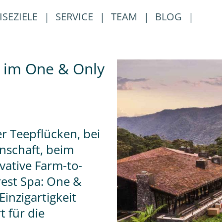
ISEZIELE
|
SERVICE
|
TEAM
|
BLOG
|
 im One & Only
 Teepflücken, bei
inschaft, beim
vative Farm-to-
est Spa: One &
inzigartigkeit
t für die