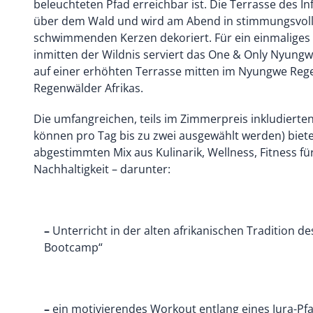
beleuchteten Pfad erreichbar ist. Die Terrasse des Inf
über dem Wald und wird am Abend in stimmungsvolle
schwimmenden Kerzen dekoriert. Für ein einmaliges k
inmitten der Wildnis serviert das One & Only Nyun
auf einer erhöhten Terrasse mitten im Nyungwe Rege
Regenwälder Afrikas.
Die umfangreichen, teils im Zimmerpreis inkludierten
können pro Tag bis zu zwei ausgewählt werden) biete
abgestimmten Mix aus Kulinarik, Wellness, Fitness für
Nachhaltigkeit – darunter:
–
Unterricht in der alten afrikanischen Tradition d
Bootcamp“
–
ein motivierendes Workout entlang eines Jura-Pf