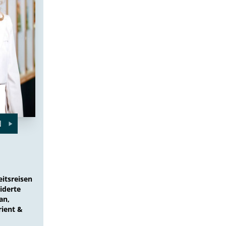
N
itsreisen
iderte
an,
rient &