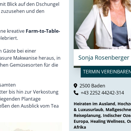
it Blick auf den Dschungel
en zuzusehen und den
ne kreative
Farm-to-Table-
lebriert.
n Gäste bei einer
Sonja Rosenberger
asure Makwanise heraus, in
schen Gemüsesorten für die
TERMIN VEREINBARE
esamten
2500 Baden
ter bis hin zur Verkostung
+43 2252 44242-314
liegenden Plantage
Heiraten im Ausland, Hochze
ießen den Ausblick vom Tea
& Luxusurlaub, Maßgeschne
Reiseplanung, Indischer Oze
Europa, Healing Wellness, O
Afrika