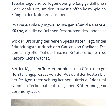
Teeplantage und verfügen über großzügige Balkone m
– der ideale Ort, um den L’Hoest’s-Affen beim Spiel
Klängen der Natur zu lauschen.
Im One & Only Nyungwe House genießen die Gäste ei
Küche
, die die natürlichen Ressourcen des Landes ze
Wo der Ursprung der feinen Spezialitäten liegt, finde
Erkundungstour durch den Garten von Chefkoch Tre
dem ein großer Teil der frischen Kräuter und heimi
Resort-Küche wächst.
Bei der täglichen
Teezeremonie
lernen Gäste den g
Herstellungsprozess von der Auswahl der besten Blät
der fertigen Teemischung kennen. Direkt auf der um
sammeln Teeliebhaber ihre eigenen Blätter und gen
Ceremony Deck.