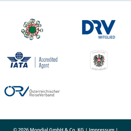
© 2026 Mondial GmbH & Co. KG |
Impressum
|