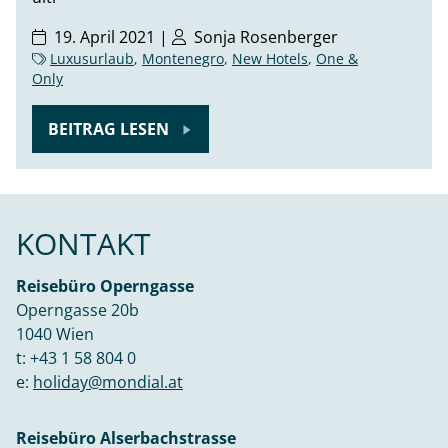
19. April 2021 |
Sonja Rosenberger
Luxusurlaub
,
Montenegro
,
New Hotels
,
One &
Only
BEITRAG LESEN
KONTAKT
Reisebüro Operngasse
Operngasse 20b
1040 Wien
t:
+43 1 58 804 0
e:
holiday@mondial.at
Reisebüro Alserbachstrasse