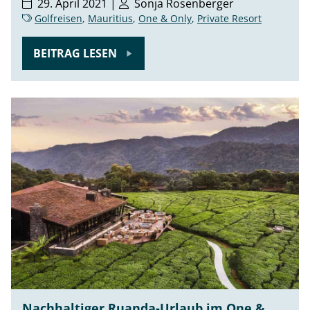
29. April 2021 |
Sonja Rosenberger
Golfreisen
,
Mauritius
,
One & Only
,
Private Resort
BEITRAG LESEN
Nachhaltiger Ruanda-Urlaub im One &