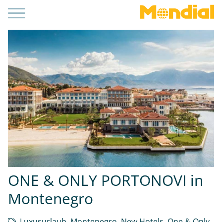
ONE & ONLY PORTONOVI in
Montenegro
Luxusurlaub
,
Montenegro
,
New Hotels
,
One & Only