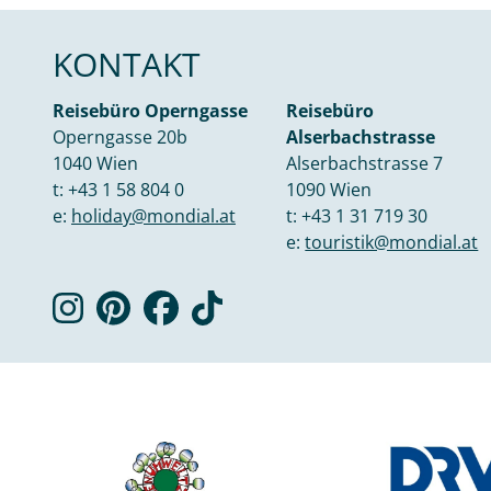
KONTAKT
Reisebüro Operngasse
Reisebüro
Operngasse 20b
Alserbachstrasse
1040 Wien
Alserbachstrasse 7
t:
+43 1 58 804 0
1090 Wien
e:
holiday@mondial.at
t:
+43 1 31 719 30
e:
touristik@mondial.at