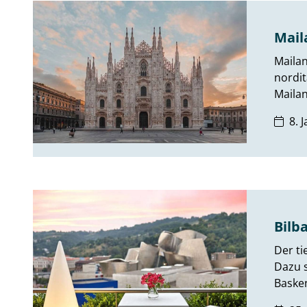
Mail
Mailan
nordit
Mailan
8. 
Bilb
Der ti
Dazu s
Baske