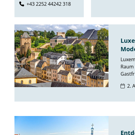
+43 2252 44242 318
Luxe
Mod
Luxemb
Raum v
Gastfr
2. 
Entd