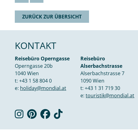
ZURÜCK ZUR ÜBERSICHT
KONTAKT
Reisebüro Operngasse
Reisebüro
Operngasse 20b
Alserbachstrasse
1040 Wien
Alserbachstrasse 7
t:
+43 1 58 804 0
1090 Wien
e:
holiday@mondial.at
t:
+43 1 31 719 30
e:
touristik@mondial.at