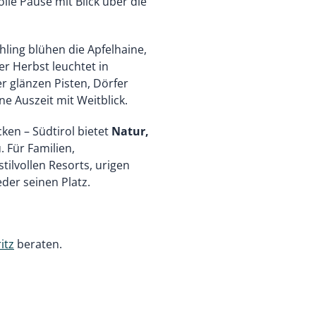
olle Pause mit Blick über die
ühling blühen die Apfelhaine,
er Herbst leuchtet in
r glänzen Pisten, Dörfer
e Auszeit mit Weitblick.
en – Südtirol bietet
Natur,
 Für Familien,
ilvollen Resorts, urigen
der seinen Platz.
itz
beraten.