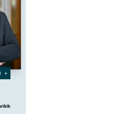
N
ribik