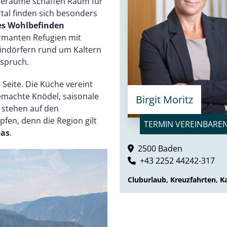
heräume schaffen Raum für
al finden sich besonders
hes Wohlbefinden
harmanten Refugien mit
indörfern rund um Kaltern
nspruch.
 Seite. Die Küche vereint
gemachte Knödel, saisonale
Birgit Moritz
 stehen auf den
pfen, denn die Region gilt
TERMIN VEREINBARE
pas
.
2500 Baden
+43 2252 44242-317
Cluburlaub, Kreuzfahrten, Ka