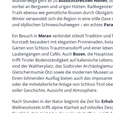
Wanderwege geht es zu
aussichtsreichen Höhen
, 
vorbei an Bergseen und urigen Hütten. Radbegeister
Trails ebenso wie gemütliche Routen durch Obstgärt
Winter verwandelt sich die Region in eine stille Oase
und idyllischen Schneeschuhwegen – ein echtes
Para
Ein Besuch in
Meran
verbindet stilvoll Tradition und
Kurstadt bezaubert mit eleganten Promenaden, bot
Gärten von Schloss Trauttmansdorff und einer leben
Laubengängen und Cafés. Auch
Bozen
, die Hauptstad
trifft Tiroler Bodenständigkeit auf italienische Lebe
sind der Waltherplatz, das Südtiroler Archäologie
Gletschermumie Ötzi sowie die modernen Museen un
Einen lohnenden Ausflug bieten auch das imposante K
oder die mittelalterliche Anlage von Schloss Tirol o
voller Geschichte, Aussicht und Atmosphäre.
Nach Stunden in der Natur beginnt die Zeit für
Erhol
Wellnesshotels trifft alpine Klarheit auf stilvolles Desi