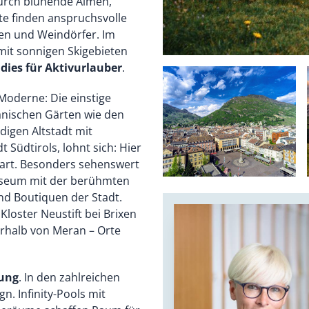
durch blühende Almen,
te finden anspruchsvolle
en und Weindörfer. Im
 mit sonnigen Skigebieten
dies für Aktivurlauber
.
 Moderne: Die einstige
anischen Gärten wie den
digen Altstadt mit
t Südtirols, lohnt sich: Hier
nsart. Besonders sehenswert
museum mit der berühmten
d Boutiquen der Stadt.
loster Neustift bei Brixen
berhalb von Meran – Orte
ung
. In den zahlreichen
gn. Infinity-Pools mit