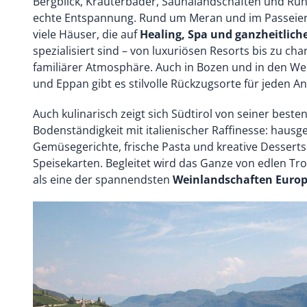
Bergblick, Kräuterbäder, Saunalandschaften und Ru
echte Entspannung. Rund um Meran und im Passeiert
viele Häuser, die auf
Healing, Spa und ganzheitlic
spezialisiert sind – von luxuriösen Resorts bis zu c
familiärer Atmosphäre. Auch in Bozen und in den We
und Eppan gibt es stilvolle Rückzugsorte für jeden A
Auch kulinarisch zeigt sich Südtirol von seiner besten
Bodenständigkeit mit italienischer Raffinesse: haus
Gemüsegerichte, frische Pasta und kreative Desserts
Speisekarten. Begleitet wird das Ganze von edlen Tro
als eine der spannendsten
Weinlandschaften Euro