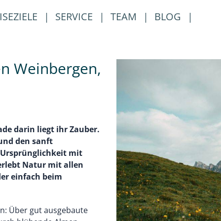
ISEZIELE
|
SERVICE
|
TEAM
|
BLOG
|
en Weinbergen,
ade darin liegt ihr Zauber.
und den sanft
Ursprünglichkeit mit
rlebt Natur mit allen
der einfach beim
en: Über gut ausgebaute