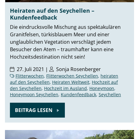
Heiraten auf den Seychellen –
Kundenfeedback
Die eindrucksvolle Mischung aus spektakulären
Granitfelsen, türkisblauem Meer und einer
unglaublichen Vegetation verschlägt jedem
Besucher den Atem – traumhafter kann eine
Hochzeitsdestination nicht sein!
27. Juli 2021 |
Sonja Rosenberger
Flitterwochen
,
Flitterwochen Seychellen
,
heiraten
auf den Seychellen
,
Heiraten Weltweit
,
Hochzeit auf
den Seychellen
,
Hochzeit im Ausland
,
Honeymoon
,
Honeymoon Seychellen
,
Kundenfeedback
,
Seychellen
BEITRAG LESEN