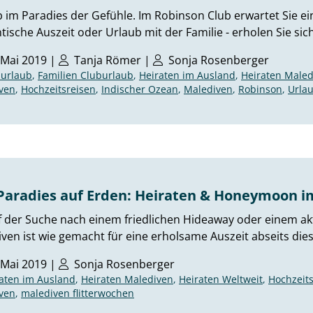
 im Paradies der Gefühle. Im Robinson Club erwartet Sie ein
ische Auszeit oder Urlaub mit der Familie - erholen Sie sic
 Mai 2019 |
Tanja Römer
|
Sonja Rosenberger
burlaub
,
Familien Cluburlaub
,
Heiraten im Ausland
,
Heiraten Maled
ven
,
Hochzeitsreisen
,
Indischer Ozean
,
Malediven
,
Robinson
,
Urla
Paradies auf Erden: Heiraten & Honeymoon im
 der Suche nach einem friedlichen Hideaway oder einem ak
ven ist wie gemacht für eine erholsame Auszeit abseits dies
 Mai 2019 |
Sonja Rosenberger
aten im Ausland
,
Heiraten Malediven
,
Heiraten Weltweit
,
Hochzeit
ven
,
malediven flitterwochen