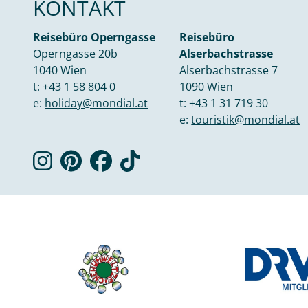
KONTAKT
Reisebüro Operngasse
Reisebüro
Operngasse 20b
Alserbachstrasse
1040 Wien
Alserbachstrasse 7
t:
+43 1 58 804 0
1090 Wien
e:
holiday@mondial.at
t:
+43 1 31 719 30
e:
touristik@mondial.at