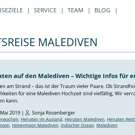
ISEZIELE
|
SERVICE
|
TEAM
|
BLOG
|
TSREISE MALEDIVEN
aten auf den Malediven – Wichtige Infos für e
en am Strand – das ist der Traum vieler Paare. Ob Strandh
hkeiten für eine Malediven Hochzeit sind vielfältig, Wir ve
en kann.
 Mai 2019 |
Sonja Rosenberger
terwochen
,
Heiraten im Ausland
,
Heiraten Malediven
,
Heiraten Welt
moon
,
Honeymoon Malediven
,
Indischer Ozean
,
Malediven