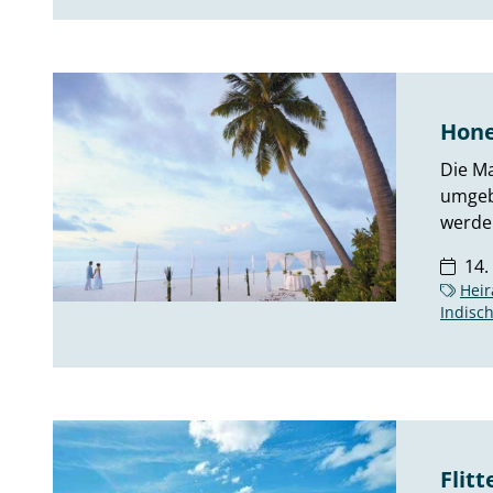
Hone
Die Ma
umgebe
werde
14.
Heir
Indisc
Flit