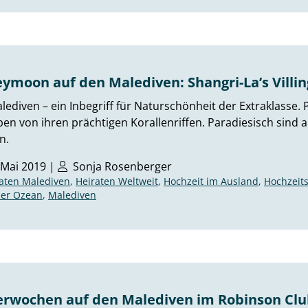
ymoon auf den Malediven: Shangri-La’s Villing
lediven – ein Inbegriff für Naturschönheit der Extraklasse. P
n von ihren prächtigen Korallenriffen. Paradiesisch sind a
n.
 Mai 2019 |
Sonja Rosenberger
aten Malediven
,
Heiraten Weltweit
,
Hochzeit im Ausland
,
Hochzeit
her Ozean
,
Malediven
terwochen auf den Malediven im Robinson Cl