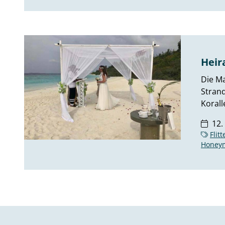
Heir
Die Ma
Strand
Korall
12.
Flit
Honey