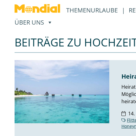
THEMENURLAUBE
|
RE
, ÖFFNET EIN UNTERMENÜ
ÜBER UNS
BEITRÄGE ZU HOCHZEI
Heir
Heirat
Möglic
heirat
14.
Flit
Honey