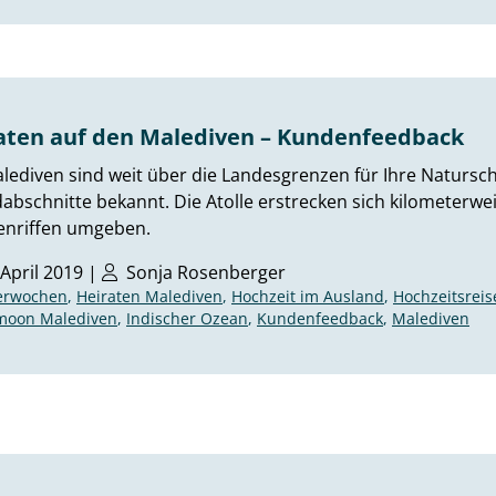
aten auf den Malediven – Kundenfeedback
lediven sind weit über die Landesgrenzen für Ihre Natursc
abschnitte bekannt. Die Atolle erstrecken sich kilometerwe
enriffen umgeben.
 April 2019 |
Sonja Rosenberger
terwochen
,
Heiraten Malediven
,
Hochzeit im Ausland
,
Hochzeitsrei
moon Malediven
,
Indischer Ozean
,
Kundenfeedback
,
Malediven