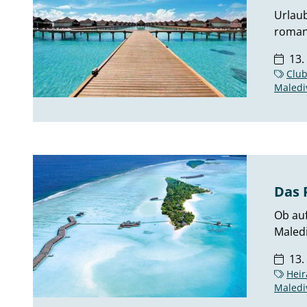
Urlaub
romant
13.
Clu
Maledi
Das 
Ob auf
Maledi
13.
Heir
Maledi