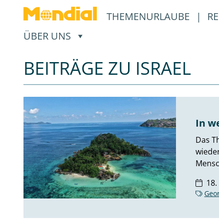
THEMENURLAUBE
|
RE
, ÖFFNET EIN UNTERMENÜ
ÜBER UNS
BEITRÄGE ZU ISRAEL
In w
Das Th
wieder
Mensc
18.
Geo