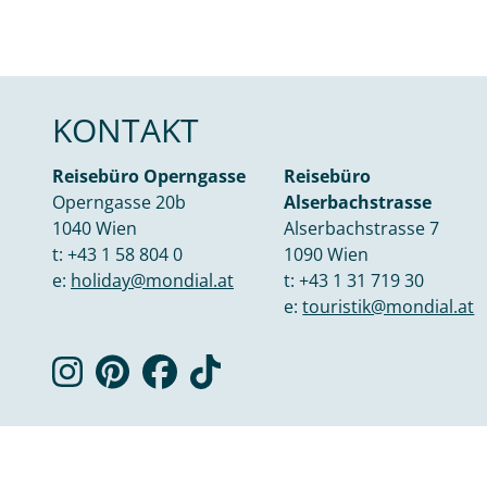
KONTAKT
Reisebüro Operngasse
Reisebüro
Operngasse 20b
Alserbachstrasse
1040 Wien
Alserbachstrasse 7
t:
+43 1 58 804 0
1090 Wien
e:
holiday@mondial.at
t:
+43 1 31 719 30
e:
touristik@mondial.at