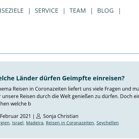
ISEZIELE
|
SERVICE
|
TEAM
|
BLOG
|
elche Länder dürfen Geimpfte einreisen?
ema Reisen in Coronazeiten liefert uns viele Fragen und mac
 unsere Reisen durch die Welt genießen zu dürfen. Doch ei
hen welche b
 Februar 2021 |
Sonja Christian
rgien
,
Israel
,
Madeira
,
Reisen in Coronazeiten
,
Seychellen