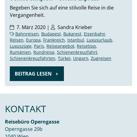
Begeben Sie sich auf eine stilvolle Reise in die
Vergangenheit.
7. März 2020 |
Sandra Krieber
Bahnreisen
,
Budapest
,
Bukarest
,
Eisenbahn
Reisen
,
Europa
,
Frankreich
,
Istanbul
,
Luxusurlaub
,
Luxuszüge
,
Paris
,
Reiseangebot
,
Reisetipp
,
Rumänien
,
Rundreise
,
Schienenkreuzfahrt
,
Schienenkreuzfahrten
,
Türkei
,
Ungarn
,
Zugreisen
BEITRAG LESEN
KONTAKT
Reisebüro Operngasse
Operngasse 20b
1040 Wien