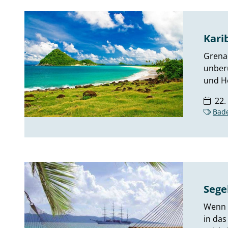
Kari
Grena
unberü
und H
22.
Bad
Sege
Wenn u
in das