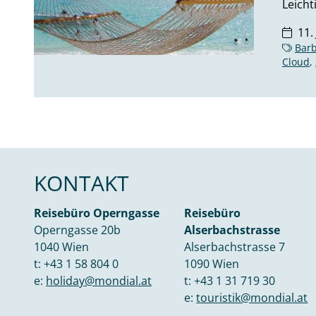
Leichti
11.
Bar
Cloud
,
KONTAKT
Reisebüro Operngasse
Reisebüro
Operngasse 20b
Alserbachstrasse
1040 Wien
Alserbachstrasse 7
t:
+43 1 58 804 0
1090 Wien
e:
holiday@mondial.at
t:
+43 1 31 719 30
e:
touristik@mondial.at