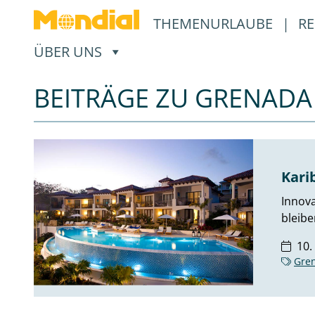
THEMENURLAUBE
|
RE
, ÖFFNET EIN UNTERMENÜ
ÜBER UNS
BEITRÄGE ZU GRENADA
Kari
Innova
bleibe
10.
Gre