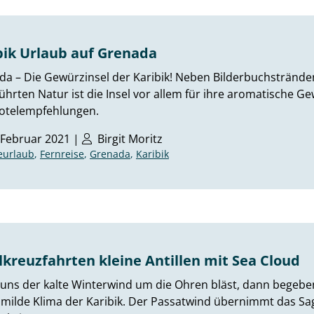
bik Urlaub auf Grenada
da – Die Gewürzinsel der Karibik! Neben Bilderbuchstränd
hrten Natur ist die Insel vor allem für ihre aromatische Gew
otelempfehlungen.
 Februar 2021 |
Birgit Moritz
eurlaub
,
Fernreise
,
Grenada
,
Karibik
lkreuzfahrten kleine Antillen mit Sea Cloud
ns der kalte Winterwind um die Ohren bläst, dann begeben 
 milde Klima der Karibik. Der Passatwind übernimmt das Sa