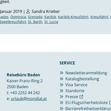
gkeit.
 Januar 2019 |
Sandra Krieber
bados
,
Dominica
,
Grenada
,
Karibik
,
Karibik Kreuzfahrt
,
Kreuzfahrt
,
Segelkreuzfahrt
,
St. Barth
,
St. Lucia
SERVICE
Newsletteranmeldung
Reisebüro Baden
Katalogbestellung
Kaiser-Franz-Ring 2
Visa Service
2500 Baden
Standorte
t:
+43 2252 44 242
Presse
e:
urlaub@mondial.at
EU-Flugsicherheitsliste
Barrierefreiheitserkläru