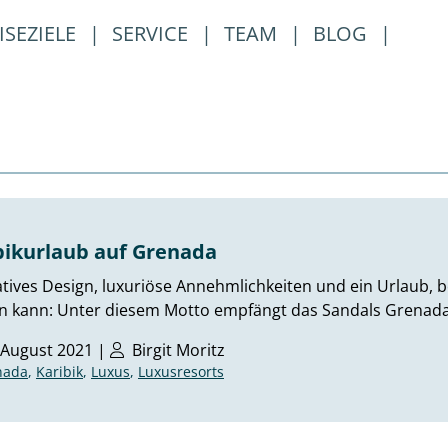
ISEZIELE
|
SERVICE
|
TEAM
|
BLOG
|
bikurlaub auf Grenada
tives Design, luxuriöse Annehmlichkeiten und ein Urlaub
n kann: Unter diesem Motto empfängt das Sandals Grenada 
 August 2021 |
Birgit Moritz
nada
,
Karibik
,
Luxus
,
Luxusresorts