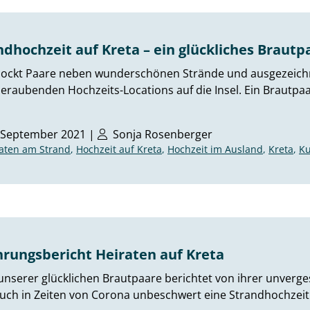
ndhochzeit auf Kreta – ein glückliches Brautp
lockt Paare neben wunderschönen Strände und ausgezeichne
raubenden Hochzeits-Locations auf die Insel. Ein Brautpaa
 September 2021 |
Sonja Rosenberger
aten am Strand
,
Hochzeit auf Kreta
,
Hochzeit im Ausland
,
Kreta
,
K
hrungsbericht Heiraten auf Kreta
unserer glücklichen Brautpaare berichtet von ihrer unverg
ch in Zeiten von Corona unbeschwert eine Strandhochzeit 