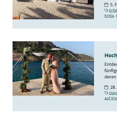
5. 
Erfa
Kreta
,
Hoch
Entdec
fünftg
deren
28.
Daio
auf Kr