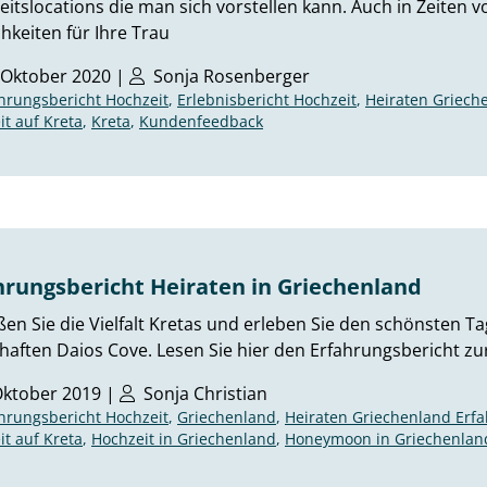
itslocations die man sich vorstellen kann. Auch in Zeiten vo
hkeiten für Ihre Trau
 Oktober 2020 |
Sonja Rosenberger
hrungsbericht Hochzeit
,
Erlebnisbericht Hochzeit
,
Heiraten Griech
it auf Kreta
,
Kreta
,
Kundenfeedback
hrungsbericht Heiraten in Griechenland
en Sie die Vielfalt Kretas und erleben Sie den schönsten Ta
aften Daios Cove. Lesen Sie hier den Erfahrungsbericht zur
Oktober 2019 |
Sonja Christian
hrungsbericht Hochzeit
,
Griechenland
,
Heiraten Griechenland Erf
it auf Kreta
,
Hochzeit in Griechenland
,
Honeymoon in Griechenlan