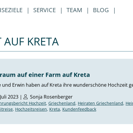
ISEZIELE
|
SERVICE
|
TEAM
|
BLOG
|
 AUF KRETA
Traum auf einer Farm auf Kreta
 und Erwin haben auf Kreta ihre wunderschöne Hochzeit gefe
 Juli 2023 |
Sonja Rosenberger
hrungsbericht Hochzeit
,
Griechenland
,
Heiraten Griechenland
,
Hei
itreise
,
Hochzeitsreisen
,
Kreta
,
Kundenfeedback