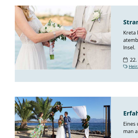
Stra
Kreta 
atembe
Insel.
22.
Heir
Erfa
Eines 
man au