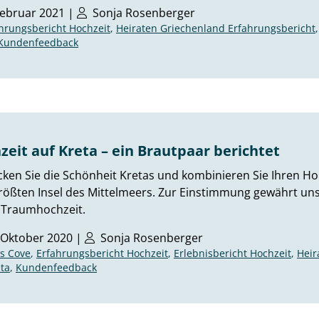
Februar 2021 |
Sonja Rosenberger
hrungsbericht Hochzeit
,
Heiraten Griechenland Erfahrungsbericht
Kundenfeedback
zeit auf Kreta – ein Brautpaar berichtet
ken Sie die Schönheit Kretas und kombinieren Sie Ihren 
rößten Insel des Mittelmeers. Zur Einstimmung gewährt uns 
 Traumhochzeit.
 Oktober 2020 |
Sonja Rosenberger
s Cove
,
Erfahrungsbericht Hochzeit
,
Erlebnisbericht Hochzeit
,
Heir
eta
,
Kundenfeedback