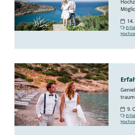
Hochze
Möglic
14.
Erfa
Hochze
Erfa
Genieß
traumh
9. 
Erfa
Hochze