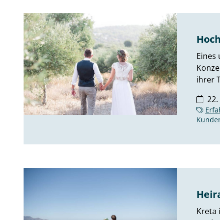
Hoch
Eines 
Konzep
ihrer 
22.
Erfa
Kunde
Heir
Kreta 