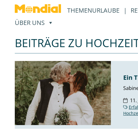
THEMENURLAUBE
|
RE
, ÖFFNET EIN UNTERMENÜ
ÜBER UNS
BEITRÄGE ZU HOCHZEIT
Ein 
Sabine
11.
Erfa
Hochze