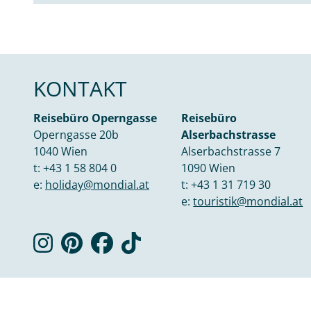
KONTAKT
Reisebüro Operngasse
Reisebüro
Operngasse 20b
Alserbachstrasse
1040 Wien
Alserbachstrasse 7
t:
+43 1 58 804 0
1090 Wien
e:
holiday@mondial.at
t:
+43 1 31 719 30
e:
touristik@mondial.at