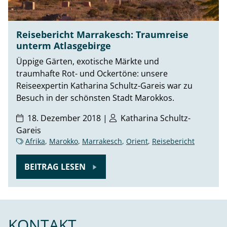
Reisebericht Marrakesch: Traumreise
unterm Atlasgebirge
Üppige Gärten, exotische Märkte und
traumhafte Rot- und Ockertöne: unsere
Reiseexpertin Katharina Schultz-Gareis war zu
Besuch in der schönsten Stadt Marokkos.
18. Dezember 2018 |
Katharina Schultz-
Gareis
Afrika
,
Marokko
,
Marrakesch
,
Orient
,
Reisebericht
BEITRAG LESEN
KONTAKT