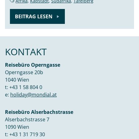
Afrika
,
Kapstadt
,
Südafrika
,
Tafelberg
BEITRAG LESEN
KONTAKT
Reisebüro Operngasse
Operngasse 20b
1040 Wien
t:
+43 1 58 804 0
e:
holiday@mondial.at
Reisebüro Alserbachstrasse
Alserbachstrasse 7
1090 Wien
t:
+43 1 31 719 30