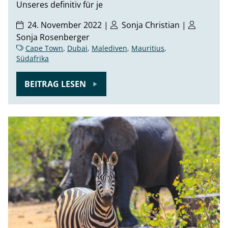
Unseres definitiv für je
24. November 2022 |
Sonja Christian
|
Sonja Rosenberger
Cape Town
,
Dubai
,
Malediven
,
Mauritius
,
Südafrika
BEITRAG LESEN