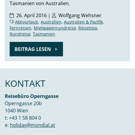
Tasmanien von Australien.
26. April 2016 |
Wolfgang Wehsner
Aktivurlaub
,
Australien
,
Australien & Pazifik
,
Fernreisen
,
Mietwagenrundreise
,
Reisetipp
,
Rundreise
,
Tasmanien
BEITRAG LESEN
KONTAKT
Reisebüro Operngasse
Operngasse 20b
1040 Wien
t:
+43 1 58 804 0
e:
holiday@mondial.at