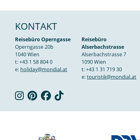
KONTAKT
Reisebüro Operngasse
Reisebüro
Operngasse 20b
Alserbachstrasse
1040 Wien
Alserbachstrasse 7
t:
+43 1 58 804 0
1090 Wien
e:
holiday@mondial.at
t:
+43 1 31 719 30
e:
touristik@mondial.at