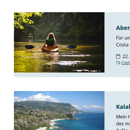
Aben
Für u
Costa 
22.
Cost
Kala
Mein H
des ma