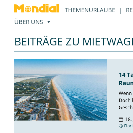
THEMENURLAUBE
|
RE
, ÖFFNET EIN UNTERMENÜ
ÜBER UNS
BEITRÄGE ZU MIETWA
14 T
Raum
Wenn 
Doch h
Geschi
18.
Flor