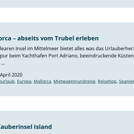
orca – abseits vom Trubel erleben
learen Insel im Mittelmeer bietet alles was das Urlauberhe
 pur beim Yachthafen Port Adriano, beeindruckende Küsten
...
 April 2020
eurlaub
,
Europa
,
Mallorca
,
Mietwagenrundreise
,
Reisetipp
,
Spanie
Zauberinsel Island