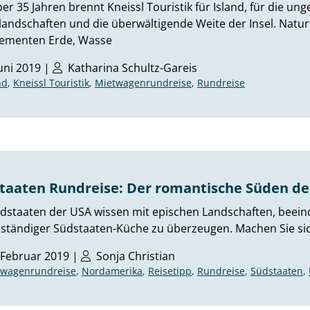
ber 35 Jahren brennt Kneissl Touristik für Island, für die u
landschaften und die überwältigende Weite der Insel. Natu
lementen Erde, Wasse
Juni 2019 |
Katharina Schultz-Gareis
nd
,
Kneissl Touristik
,
Mietwagenrundreise
,
Rundreise
taaten Rundreise: Der romantische Süden de
dstaaten der USA wissen mit epischen Landschaften, beein
tändiger Südstaaten-Küche zu überzeugen. Machen Sie sich
 Februar 2019 |
Sonja Christian
twagenrundreise
,
Nordamerika
,
Reisetipp
,
Rundreise
,
Südstaaten
,