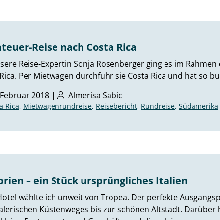
teuer-Reise nach Costa Rica
nsere Reise-Expertin Sonja Rosenberger ging es im Rahmen
Rica. Per Mietwagen durchfuhr sie Costa Rica und hat so 
 Februar 2018 |
Almerisa Sabic
a Rica
,
Mietwagenrundreise
,
Reisebericht
,
Rundreise
,
Südamerika
brien – ein Stück ursprüngliches Italien
otel wählte ich unweit von Tropea. Der perfekte Ausgangs
lerischen Küstenweges bis zur schönen Altstadt. Darüber h