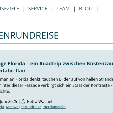
ISEZIELE
|
SERVICE
|
TEAM
|
BLOG
|
GENRUNDREISE
age Florida – ein Roadtrip zwischen Küstenzau
fahrtflair
man an Florida denkt, tauchen Bilder auf von hellen Strä
inter dieser Fassade verbirgt sich ein Staat der Kontraste 
chte.
 Juni 2025 |
Petra Wachel
ida
,
Mietwagenrundreise
,
Nordamerika