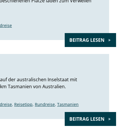
nbeschienenen Plätze laden zum Verweilen
dreise
BEITRAG LESEN
uf der australischen Inselstaat mit
0 km Tasmanien von Australien.
dreise
,
Reisetipp
,
Rundreise
,
Tasmanien
BEITRAG LESEN