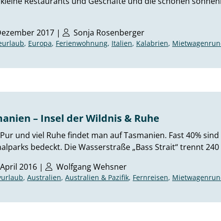
, kleine Restaurants und Geschäfte und die schönen sonne
Dezember 2017 |
Sonja Rosenberger
eurlaub
,
Europa
,
Ferienwohnung
,
Italien
,
Kalabrien
,
Mietwagenrun
anien – Insel der Wildnis & Ruhe
Pur und viel Ruhe findet man auf Tasmanien. Fast 40% sind a
alparks bedeckt. Die Wasserstraße „Bass Strait“ trennt 24
 April 2016 |
Wolfgang Wehsner
vurlaub
,
Australien
,
Australien & Pazifik
,
Fernreisen
,
Mietwagenrun