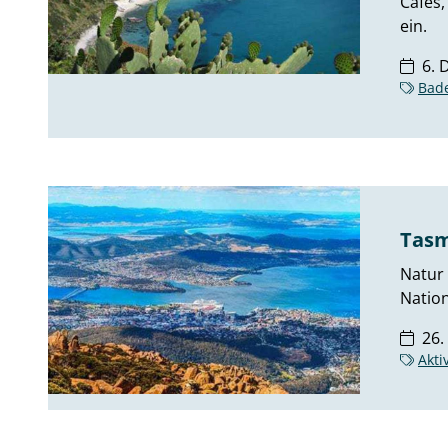
Cafés
ein.
6. 
Bad
Tasm
Natur 
Nation
26.
Akti