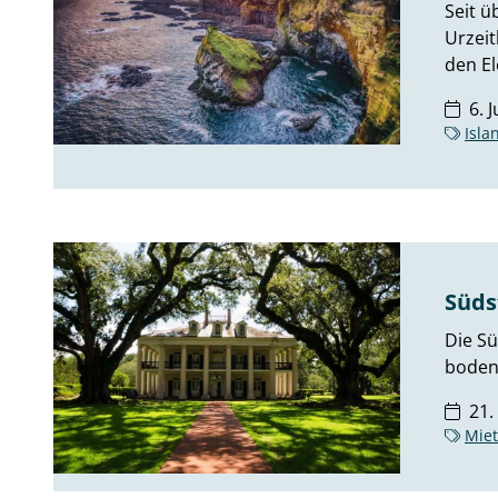
Seit ü
Urzeit
den E
6. 
Isla
Süds
Die Sü
bodens
21.
Mie