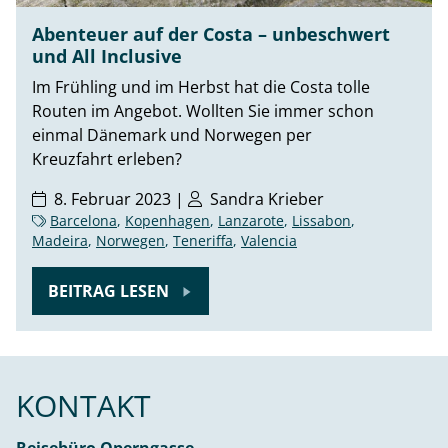
Abenteuer auf der Costa – unbeschwert
und All Inclusive
Im Frühling und im Herbst hat die Costa tolle
Routen im Angebot. Wollten Sie immer schon
einmal Dänemark und Norwegen per
Kreuzfahrt erleben?
8. Februar 2023 |
Sandra Krieber
Barcelona
,
Kopenhagen
,
Lanzarote
,
Lissabon
,
Madeira
,
Norwegen
,
Teneriffa
,
Valencia
BEITRAG LESEN
KONTAKT
Reisebüro Operngasse