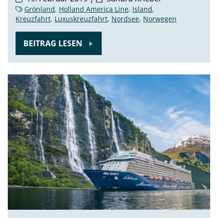
Grönland
,
Holland America Line
,
Island
,
Kreuzfahrt
,
Luxuskreuzfahrt
,
Nordsee
,
Norwegen
BEITRAG LESEN