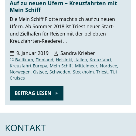
Auf zu neuen Ufern – Kreuzfahrten mit
Mein Schiff
Die Mein Schiff Flotte macht sich auf zu neuen
Ufern. Ab Sommer 2018 ist Triest neuer Start-
und Zielhafen für Reisen mit der beliebten
Kreuzfahrten-Reederei ...
9. Januar 2019 |
Sandra Krieber
Baltikum
,
Finnland
,
Helsinki
,
Italien
,
Kreuzfahrt
,
Kreuzfahrt Europa
,
Mein Schiff
,
Mittelmeer
,
Nordsee
,
Norwegen
,
Ostsee
,
Schweden
,
Stockholm
,
Triest
,
TUI
Cruises
BEITRAG LESEN
KONTAKT